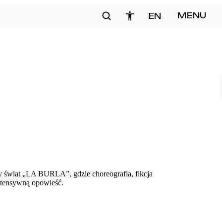
Szukaj
MENU
EN
zamknij
y świat „LA BURLA”, gdzie choreografia, fikcja
intensywną opowieść.