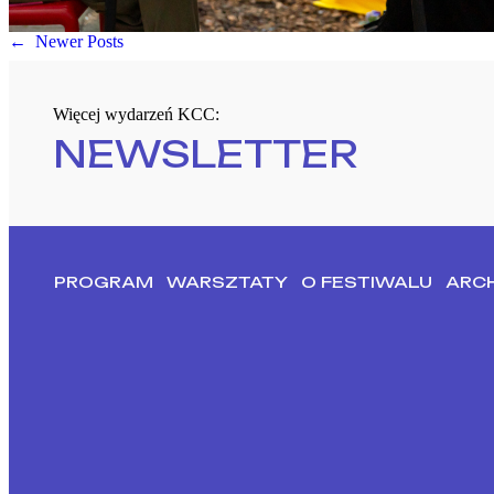
←
Newer Posts
Więcej wydarzeń KCC:
NEWSLETTER
PROGRAM
WARSZTATY
O FESTIWALU
ARC