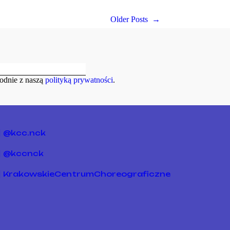
Older Posts
→
odnie z naszą
polityką prywatności
.
@kcc.nck
@kccnck
KrakowskieCentrumChoreograficzne