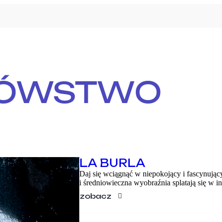
ÓWSTWO
PROGRAM
LA BURLA
WARSZTATY
Daj się wciągnąć w niepokojący i fascynując
i średniowieczna wyobraźnia splatają się w 
O FESTIWALU
zobacz
KONTAKT