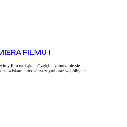
IERA FILMU I
ęcimy film na Łąkach” zgłębia zanurzanie się
 ze zjawiskami atmosferycznymi oraz współbycie