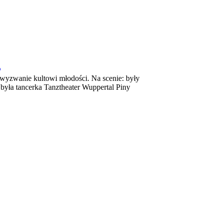
B
ca wyzwanie kultowi młodości. Na scenie: były
była tancerka Tanztheater Wuppertal Piny