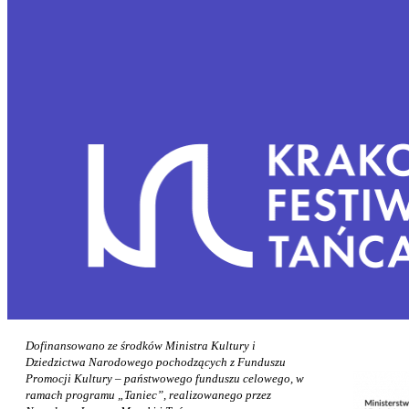
Dofinansowano ze środków Ministra Kultury i
Dziedzictwa Narodowego pochodzących z Funduszu
Promocji Kultury – państwowego funduszu celowego, w
ramach programu „Taniec”, realizowanego przez