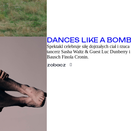
DANCES LIKE A BOM
Spektakl celebruje siłę dojrzałych ciał i rzu
tancerz Sasha Waltz & Guest Luc Dunberry i 
Bausch Finola Cronin.
zobacz