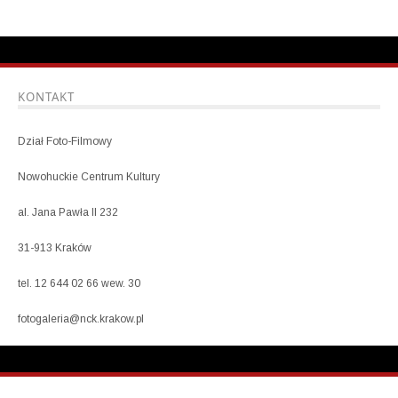
KONTAKT
Dział Foto-Filmowy
Nowohuckie Centrum Kultury
al. Jana Pawła II 232
31-913 Kraków
tel. 12 644 02 66 wew. 30
fotogaleria@nck.krakow.pl