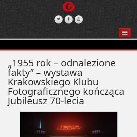
STRONA GŁÓWNA
WYSTAWY
„1955 rok – odnalezione
DEKLARACJA DOSTĘNOŚCI
fakty” – wystawa
Krakowskiego Klubu
Fotograficznego kończąca
Jubileusz 70-lecia