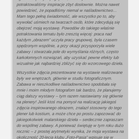
potraktowaliśmy inspiracje zbyt dosłownie. Można nawet
powiedzieć, że popadliśmy niemal w naśladownictwo…
Mam tego pełną świadomość, ale wszystko po to, aby
wywołać uśmiech na twarzach osób, które zdecydują się
obejrzeć moją wystawę. Powodów do takiego właśnie
potraktowania tematu było zresztą więcej: praca nad
każdym „obrazem” uczyła pracy grupowej, była czasem
spędzonym wspólnie, a przy okazji przysporzyła wiele
zabawy i stwarzała pole do wymyślania różnych, często
karkołomnych rozwiązań, aby uzyskać pewne efekty lub
wizualnie jak najbardziej zbliżyć się do wzorcowego dzieła.
Wszystkie zdjęcia prezentowane na wystawie realizowane
były we wnętrzach, głównie w studiu fotograficznym.
Zabawa w nieszkodliwe naśladownictwo spodobała się
mnie i moim młodym fotografom tak bardzo, że planujemy
ciąg dalszy wystawy – tym razem nastawiamy się głównie
na plenery! Jeśli ktoś ma pomysł na realizację jakiegoś
zdjęcia inspirowanego obrazem, znalazł stosowny do tego
plener lub kostium, a może chce po prostu zapozować do
jakiegokolwiek malarskiego dzieła – serdecznie zapraszam
do wspólnej zabawy. A ponieważ świętuję w tym roku dużo
rocznic – z prostej arytmetyki wynika, że moja wystawa na
okoliczność 20-lecia klubu „Foto-Pasja” wpisuje się w