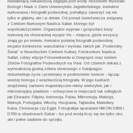
niesłabnącą ciekawością zagląda pod wodę. Absolwent Wydziału
Biologii i Nauk o Ziemi Uniwersytetu Jagiellońskiego, instruktor
nurkowania i fotografii podwodnej, potrafiący zanurzyć się nie
tylko w głębiny, ale i w detale. Od ponad ćwierćwiecza związany
z Centrum Nurkowym Nautica Safari, którego był
współzałożycielem. Organizator wypraw i gospodarz bazy
nurkowej na chorwackiej wyspie Vis – miejsca, gdzie wszyscy
znają go po imieniu. Animator polskiej fotografii podwodnej,
inicjator konkursów, warsztatów i wystaw, takich jak „Podwodny
Świat” w Nowohuckim Centrum Kultury, Fotokonkurs Nautica
Safari, cztery edycje Fotoweekendu w Deepspot oraz siedem
Zlotów Fotografów Podwodnych na Visie. Od czterech dekad z
wytrwałością godną żółwia słoniowego z Galápagos
dokumentuje życie i przemiany w podmorskim świecie – łącząc
wiedzę biologa z wrażliwością fotografa. W jego kadrach
znajdziemy zarówno majestatyczne rekiny wielorybie, jak i
mikroskopijny plankton – uchwycone w miejscach tak odległych
jak Ekwador, Filipiny, Indonezja, Palau, Mikronezja, Malezja,
Meksyk, Portugalia, Włochy, Hiszpania, Tajlandia, Malediwy,
Kuba, Chorwacja czy Egipt. Fotografuje aparatami NIKON D850 i
D700 w obudowach Subal – bo pod wodą liczy się nie tylko oko,
ale i pełne zaufanie do sprzętu.