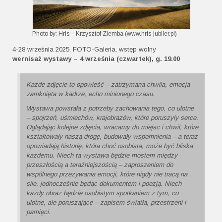
Photo by: Hris – Krzysztof Ziemba (www.hris-jubiler.pl)
4-28 września 2025, FOTO-Galeria, wstęp wolny
wernisaż wystawy – 4 września (czwartek), g. 19.00
Każde zdjęcie to opowieść – zatrzymana chwila, emocja
zamknięta w kadrze, echo minionego czasu.
Wystawa powstała z potrzeby zachowania tego, co ulotne
– spojrzeń, uśmiechów, krajobrazów, które poruszyły serce.
Oglądając kolejne zdjęcia, wracamy do miejsc i chwil, które
kształtowały naszą drogę, budowały wspomnienia – a teraz
opowiadają historię, która choć osobista, może być bliska
każdemu. Niech ta wystawa będzie mostem między
przeszłością a teraźniejszością – zaproszeniem do
wspólnego przeżywania emocji, które nigdy nie tracą na
sile, jednocześnie będąc dokumentem i poezją. Niech
każdy obraz będzie osobistym spotkaniem z tym, co
ulotne, ale poruszające – zapisem światła, przestrzeni i
pamięci.