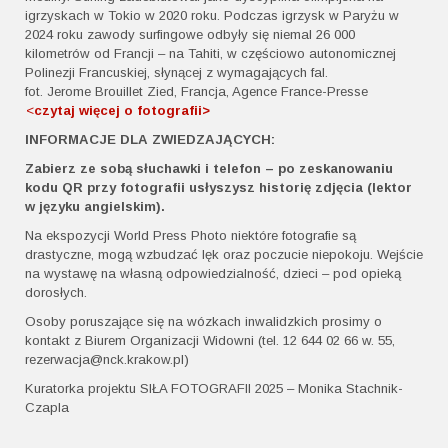
igrzyskach w Tokio w 2020 roku. Podczas igrzysk w Paryżu w
2024 roku zawody surfingowe odbyły się niemal 26 000
kilometrów od Francji – na Tahiti, w częściowo autonomicznej
Polinezji Francuskiej, słynącej z wymagających fal.
fot. Jerome Brouillet Zied, Francja, Agence France-Presse
<
czytaj więcej o fotografii>
INFORMACJE DLA ZWIEDZAJĄCYCH:
Zabierz ze sobą słuchawki i telefon – po zeskanowaniu
kodu QR przy fotografii usłyszysz historię zdjęcia (lektor
w języku angielskim).
Na ekspozycji World Press Photo niektóre fotografie są
drastyczne, mogą wzbudzać lęk oraz poczucie niepokoju. Wejście
na wystawę na własną odpowiedzialność, dzieci – pod opieką
dorosłych.
Osoby poruszające się na wózkach inwalidzkich prosimy o
kontakt z Biurem Organizacji Widowni (tel. 12 644 02 66 w. 55,
rezerwacja@nck.krakow.pl)
Kuratorka projektu SIŁA FOTOGRAFII 2025 – Monika Stachnik-
Czapla