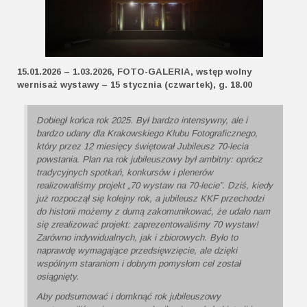
15.01.2026 – 1.03.2026, FOTO-GALERIA, wstęp wolny
wernisaż wystawy – 15 stycznia (czwartek), g. 18.00
Dobiegł końca rok 2025. Był bardzo intensywny, ale i
bardzo udany dla Krakowskiego Klubu Fotograficznego,
który przez 12 miesięcy świętował Jubileusz 70-lecia
powstania. Plan na rok jubileuszowy był ambitny: oprócz
tradycyjnych spotkań, konkursów i plenerów
realizowaliśmy projekt „70 wystaw na 70-lecie”. Dziś, kiedy
już rozpoczął się kolejny rok, a jubileusz KKF przechodzi
do historii możemy z dumą zakomunikować, że udało nam
się zrealizować projekt: zaprezentowaliśmy 70 wystaw!
Zarówno indywidualnych, jak i zbiorowych. Było to
naprawdę wymagające przedsięwzięcie, ale dzięki
wspólnym staraniom i dobrym pomysłom cel został
osiągnięty.
Aby podsumować i domknąć rok jubileuszowy