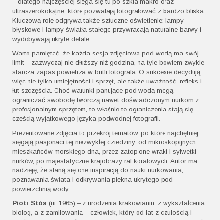
– dlatego najczęściej sięga się tu po szkła makro oraz
ultraszerokokątne, które pozwalają fotografować z bardzo bliska.
Kluczową rolę odgrywa także sztuczne oświetlenie: lampy
błyskowe i lampy światła stałego przywracają naturalne barwy i
wydobywają ukryte detale.
Warto pamiętać, że każda sesja zdjęciowa pod wodą ma swój
limit – zazwyczaj nie dłuższy niż godzina, na tyle bowiem zwykle
starcza zapas powietrza w butli fotografa. O sukcesie decydują
więc nie tylko umiejętności i sprzęt, ale także uważność, refleks i
łut szczęścia. Choć warunki panujące pod wodą mogą
ograniczać swobodę twórczą nawet doświadczonym nurkom z
profesjonalnym sprzętem, to właśnie te ograniczenia stają się
częścią wyjątkowego języka podwodnej fotografii.
Prezentowane zdjęcia to przekrój tematów, po które najchętniej
sięgają pasjonaci tej niezwykłej dziedziny: od mikroskopijnych
mieszkańców morskiego dna, przez zatopione wraki i sylwetki
nurków, po majestatyczne krajobrazy raf koralowych. Autor ma
nadzieję, że staną się one inspiracją do nauki nurkowania,
poznawania świata i odkrywania piękna ukrytego pod
powierzchnią wody.
Piotr Stós
(ur. 1965) – z urodzenia krakowianin, z wykształcenia
biolog, a z zamiłowania – człowiek, który od lat z czułością i