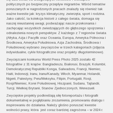
politycznych po bezpieczny przepływ migrantów. Wśród tematów
poruszanych w nagrodzonych pracach znalazły się również tak
ważne kwestie jak: kryzys klimatyczny, zwierzęta, sport i rodzina.
Jako całość, ta kolekcja historii z całego świata, domaga się
naszej nieustannej uwagi, podważając nasze przekonania i
zachęcając wszystkich zwiedzających do głębszego spojrzenia i
odnalezienia nowych perspektyw. Z każdego z 7 regionów świata
(Afryka, Azja i Pacyfik oraz Oceania, Europa, Ameryka Północna i
Środkowa, Ameryka Południowa, Azja Zachodnia, Środkowa i
Południowa) wybrano zwycięzców w trzech kategoriach (zdjęcia
indywidualne, cykle fotograficzne oraz projekty długoterminowe).
Zwycięzcami konkursu World Press Photo 2025 zostało 42
fotografów z 31 krajów: Bangladeszu, Białorusi, Brazylii, Kolumbii,
Demokratycznej Republiki Konga, Salwadoru, Francji, Niemiec,
Haiti, Indonezji, Iranu, Iranu/Kanady, Włoch, Myanmar, Holandii,
Nigerii, Palestyny, Peru/Meksyku, Filipin, Portugalii, Rosji,
Rosji/Niemiec, Korei Południowej, Hiszpanii, Sudanu, Tajlandii,
Turcji, Wielkiej Brytanii, Stanów Zjednoczonych, Wenezueli.
Zwycięskie projekty podkreślają siłę fotoreportażu i fotografii
dokumentalnej w pogłębianiu zrozumienia, promowaniu dialogu i
inspirowaniu do działania. Należy głośno poruszać kwestie
wolności prasy, która jest coraz bardziej zagrożona – w 2024 r.