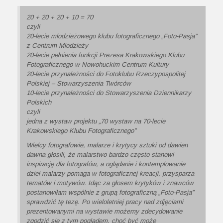
20 + 20 + 20 + 10 = 70
czyli
20-lecie młodzieżowego klubu fotograficznego „Foto-Pasja”
z Centrum Młodzieży
20-lecie pełnienia funkcji Prezesa Krakowskiego Klubu
Fotograficznego w Nowohuckim Centrum Kultury
20-lecie przynależności do Fotoklubu Rzeczypospolitej
Polskiej – Stowarzyszenia Twórców
10-lecie przynależności do Stowarzyszenia Dziennikarzy
Polskich
czyli
jedna z wystaw projektu „70 wystaw na 70-lecie
Krakowskiego Klubu Fotograficznego”
Wielcy fotografowie, malarze i krytycy sztuki od dawien
dawna głosili, że malarstwo bardzo często stanowi
inspirację dla fotografów, a oglądanie i kontemplowanie
dzieł malarzy pomaga w fotograficznej kreacji, przysparza
tematów i motywów. Idąc za głosem krytyków i znawców
postanowiłam wspólnie z grupą fotograficzną „Foto-Pasja”
sprawdzić tę tezę. Po wieloletniej pracy nad zdjęciami
prezentowanymi na wystawie możemy zdecydowanie
zgodzić się z tym poglądem, choć być może