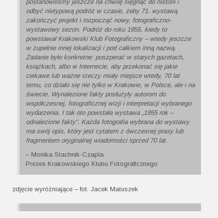
postanowiliśmy jeszcze na chwilę sięgnąć do historii i
odbyć nietypową podróż w czasie, żeby 71. wystawą
zakończyć projekt i rozpocząć nowy, fotograficzno-
wystawowy sezon. Podróż do roku 1955, kiedy to
powstawał Krakowski Klub Fotograficzny – wtedy jeszcze
w zupełnie innej lokalizacji i pod całkiem inną nazwą.
Zadanie było konkretne: poszperać w starych gazetach,
książkach, albo w Internecie, aby przekonać się jakie
ciekawe lub ważne rzeczy miały miejsce wtedy, 70 lat
temu, co działo się nie tylko w Krakowie, w Polsce, ale i na
świecie. Wynalezione fakty posłużyły autorom do
współczesnej, fotograficznej wizji i interpretacji wybranego
wydarzenia. I tak oto powstała wystawa „1955 rok –
odnalezione fakty”. Każda fotografia wybrana do wystawy
ma swój opis, który jest cytatem z ówczesnej prasy lub
fragmentem oryginalnej wiadomości sprzed 70 lat.
– Monika Stachnik-Czapla
Prezes Krakowskiego Klubu Fotograficznego
zdjęcie wyróżniające – fot. Jacek Matuszek