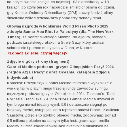
na całym świecie zginęło co najmniej 103 dziennikarzy w 18
krajach, co czyni ten rok najbardziej śmiercionośnym od czasu,
gdy Komitet Ochrony Dziennikarzy (CPJ) zaczął śledzić ofiary
śmiertelne wśród dziennikarzy ponad trzy dekady temu.
Główną nagrodę w konkursie World Press Photo 2025
zdobyła
Samar Abu Elouf z Palestyny (dla The New York
Times)
, za portret 9-letniego Mahmouda Ajjoura, rannego
podczas izraelskiego ataku na Strefę Gazy, który znalazł
schronienie i pomoc medyczną w Doha, w Katarze.
<zobacz zdjęcie, czytaj więcej>
Zdjęcie u góry strony (fragment):
Gabriel Medina podczas Igrzysk Olimpijskich Paryż 2024
(region Azja i Pacyfik oraz Oceania, kategoria zdjęcia
indywidualne)
Kontekst: Brazylijczyk Gabriel Medina triumfalnie wyskakuje z
wielkiej fali w piątym biegu trzeciej rundy zawodów surfingu
mężczyzn podczas Igrzysk Olimpijskich 2024. Teahupo’o, Tahiti,
Polinezja Francuska, 29 lipca 2024 r. Gabriel Medina uzyskał w
tym biegu niemal idealny wynik 9,9 i ostatecznie sięgnął po
brązowy medal, ustępując złota reprezentantowi Francji, Kauliemu
Vaastowi. Zdjęcie to szybko obiegło media, zdobywając ponad
9,5 miliona polubień na samym tylko instagramowym profilu
Mediny. Surfing zadebiutował jako dyscyplina olimpijska na