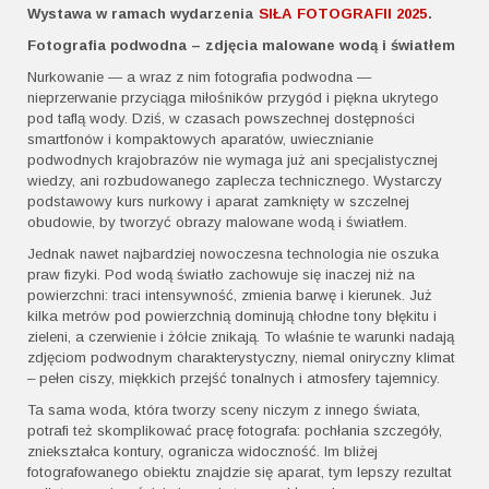
Wystawa w ramach wydarzenia
SIŁA FOTOGRAFII 2025
.
Fotografia podwodna – zdjęcia malowane wodą i światłem
Nurkowanie — a wraz z nim fotografia podwodna —
nieprzerwanie przyciąga miłośników przygód i piękna ukrytego
pod taflą wody. Dziś, w czasach powszechnej dostępności
smartfonów i kompaktowych aparatów, uwiecznianie
podwodnych krajobrazów nie wymaga już ani specjalistycznej
wiedzy, ani rozbudowanego zaplecza technicznego. Wystarczy
podstawowy kurs nurkowy i aparat zamknięty w szczelnej
obudowie, by tworzyć obrazy malowane wodą i światłem.
Jednak nawet najbardziej nowoczesna technologia nie oszuka
praw fizyki. Pod wodą światło zachowuje się inaczej niż na
powierzchni: traci intensywność, zmienia barwę i kierunek. Już
kilka metrów pod powierzchnią dominują chłodne tony błękitu i
zieleni, a czerwienie i żółcie znikają. To właśnie te warunki nadają
zdjęciom podwodnym charakterystyczny, niemal oniryczny klimat
– pełen ciszy, miękkich przejść tonalnych i atmosfery tajemnicy.
Ta sama woda, która tworzy sceny niczym z innego świata,
potrafi też skomplikować pracę fotografa: pochłania szczegóły,
zniekształca kontury, ogranicza widoczność. Im bliżej
fotografowanego obiektu znajdzie się aparat, tym lepszy rezultat